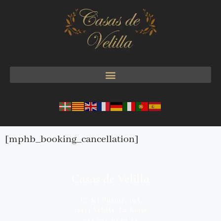
[mphb_booking_cancellation]
Casas de Velilla
C. del Puente, 19A,
26133 Velilla, La Rioja
+34 604 30 49 54