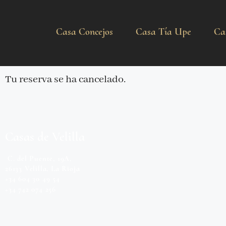
Casa Concejos
Casa Tía Upe
Ca
Tu reserva se ha cancelado.
Casas de Velilla
C. del Puente, 19A,
26133 Velilla, La Rioja
+34 604 30 49 54
+34 742 074 256