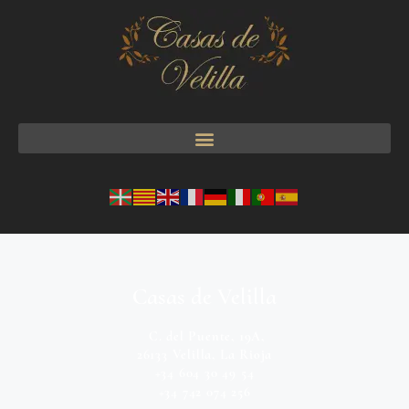
Casas de Velilla
C. del Puente, 19A,
26133 Velilla, La Rioja
+34 604 30 49 54
+34 742 074 256